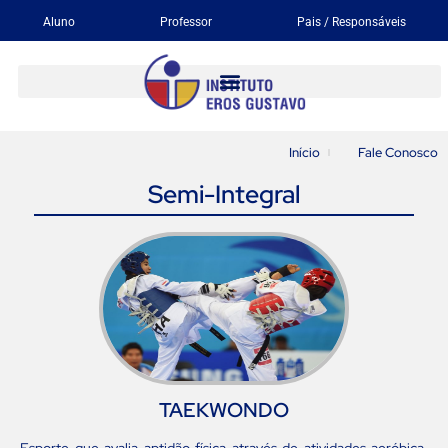
Aluno
Professor
Pais / Responsáveis
Início
Fale Conosco
Semi-Integral
TAEKWONDO
Esporte que avalia aptidão física através de atividades aeróbica,